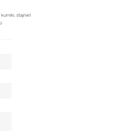
urniki, stajnie)
)