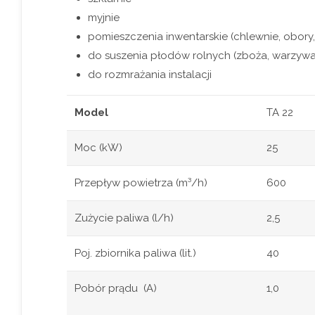
myjnie
pomieszczenia inwentarskie (chlewnie, obory, k
do suszenia płodów rolnych (zboża, warzywa
do rozmrażania instalacji
Model
TA 22
Moc (kW)
25
Przepływ powietrza (m³/h)
600
Zużycie paliwa (l/h)
2,5
Poj. zbiornika paliwa (lit.)
40
Pobór prądu (A)
1,0