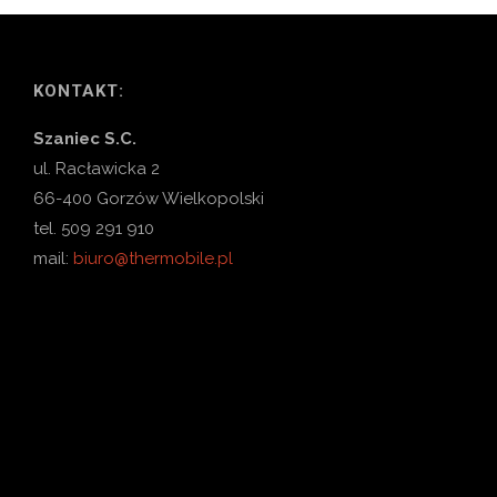
KONTAKT:
Szaniec S.C.
ul. Racławicka 2
66-400 Gorzów Wielkopolski
tel. 509 291 910
mail:
biuro@thermobile.pl