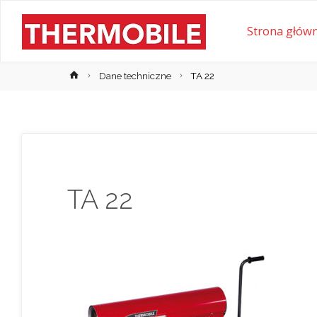
Przejdź
Strona głów
Thermobile
do
Strona
Dane techniczne
TA 22
główna
treści
TA 22