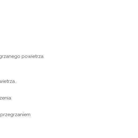
grzanego powietrza.
ietrza.
zenia
 przegrzaniem